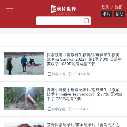
登录
/
注册
求片
捐助
探索频道《猕猴桃生存挑战/奇异果生存挑
战 Kiwi Survival 2022》第1季全8集 英语中
英双字 1080P高清网盘下载
社会生活
2024-04-30
澳洲小哥徒手建造纪录片/荒野求生《原始
技术 Primitive Technology》全77集 无对白
中字 720P高清下载
科学探索
2022-04-21
荒野探索纪录片/英国纪录片《勇闯无人之