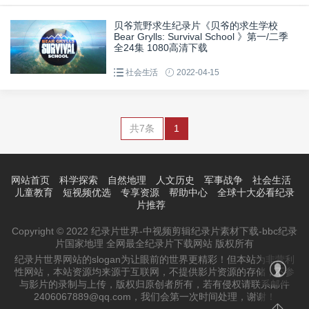
贝爷荒野求生纪录片《贝爷的求生学校
Bear Grylls: Survival School 》第一/二季
全24集 1080高清下载
社会生活
2022-04-15
共7条
1
网站首页
科学探索
自然地理
人文历史
军事战争
社会生活
儿童教育
短视频优选
专享资源
帮助中心
全球十大必看纪录
片推荐
Copyright © 2022 纪录片世界-中视频剪辑纪录片素材下载-bbc纪录
片国家地理 全网最全纪录片下载网站 版权所有
纪录片世界网站的slogan为让眼前的世界更精彩！但本站为非营利
性网站，本站资源均来源于互联网，不提供影片资源的存储，不参
与影片的录制与上传，版权归原创者所有，若有侵权请联系邮件
2406067889@qq.com，我们会第一次时间处理，谢谢！