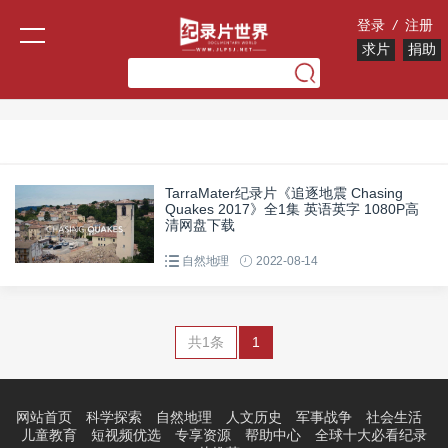
登录
/
注册
求片
捐助
TarraMater纪录片《追逐地震 Chasing
Quakes 2017》全1集 英语英字 1080P高
清网盘下载
自然地理
2022-08-14
共1条
1
网站首页
科学探索
自然地理
人文历史
军事战争
社会生活
儿童教育
短视频优选
专享资源
帮助中心
全球十大必看纪录