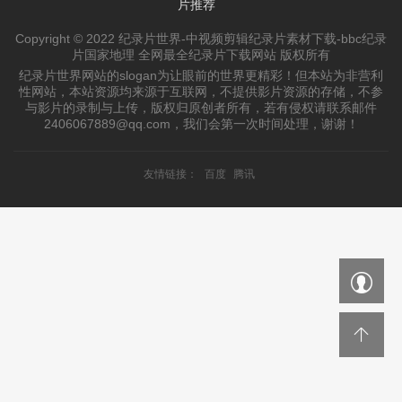
片推荐
Copyright © 2022 纪录片世界-中视频剪辑纪录片素材下载-bbc纪录
片国家地理 全网最全纪录片下载网站 版权所有
纪录片世界网站的slogan为让眼前的世界更精彩！但本站为非营利
性网站，本站资源均来源于互联网，不提供影片资源的存储，不参
与影片的录制与上传，版权归原创者所有，若有侵权请联系邮件
2406067889@qq.com，我们会第一次时间处理，谢谢！
友情链接：
百度
腾讯