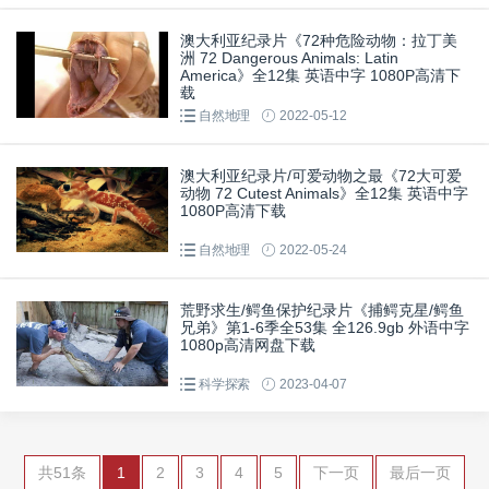
澳大利亚纪录片《72种危险动物：拉丁美
洲 72 Dangerous Animals: Latin
America》全12集 英语中字 1080P高清下
载
自然地理
2022-05-12
澳大利亚纪录片/可爱动物之最《72大可爱
动物 72 Cutest Animals》全12集 英语中字
1080P高清下载
自然地理
2022-05-24
荒野求生/鳄鱼保护纪录片《捕鳄克星/鳄鱼
兄弟》第1-6季全53集 全126.9gb 外语中字
1080p高清网盘下载
科学探索
2023-04-07
共51条
1
2
3
4
5
下一页
最后一页