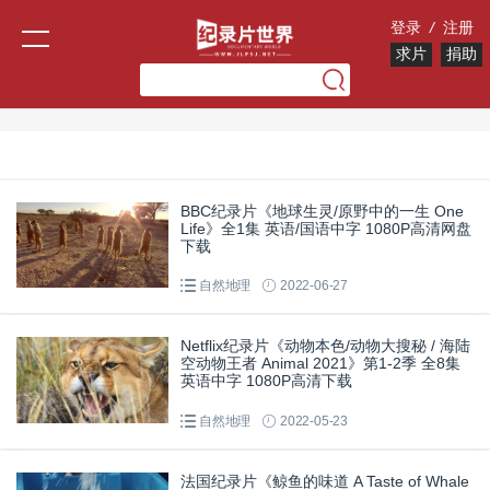
登录
/
注册
求片
捐助
BBC纪录片《地球生灵/原野中的一生 One
Life》全1集 英语/国语中字 1080P高清网盘
下载
自然地理
2022-06-27
Netflix纪录片《动物本色/动物大搜秘 / 海陆
空动物王者 Animal 2021》第1-2季 全8集
英语中字 1080P高清下载
自然地理
2022-05-23
法国纪录片《鲸鱼的味道 A Taste of Whale