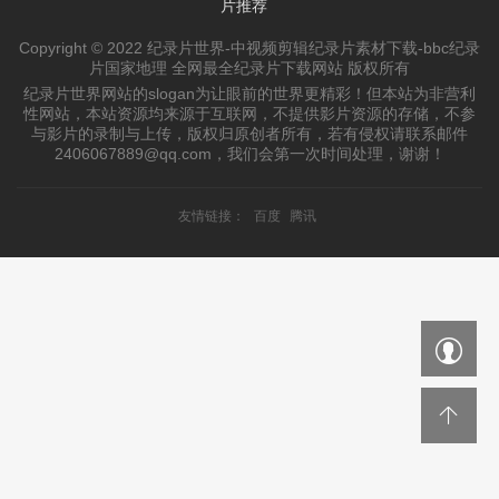
片推荐
Copyright © 2022 纪录片世界-中视频剪辑纪录片素材下载-bbc纪录
片国家地理 全网最全纪录片下载网站 版权所有
纪录片世界网站的slogan为让眼前的世界更精彩！但本站为非营利
性网站，本站资源均来源于互联网，不提供影片资源的存储，不参
与影片的录制与上传，版权归原创者所有，若有侵权请联系邮件
2406067889@qq.com，我们会第一次时间处理，谢谢！
友情链接：
百度
腾讯