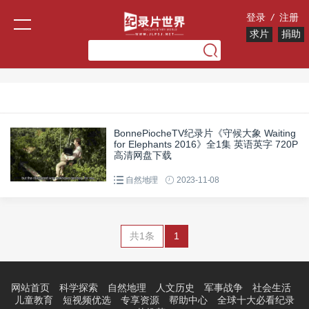
登录
/
注册
求片
捐助
BonnePiocheTV纪录片《守候大象 Waiting
for Elephants 2016》全1集 英语英字 720P
高清网盘下载
自然地理
2023-11-08
共1条
1
网站首页
科学探索
自然地理
人文历史
军事战争
社会生活
儿童教育
短视频优选
专享资源
帮助中心
全球十大必看纪录