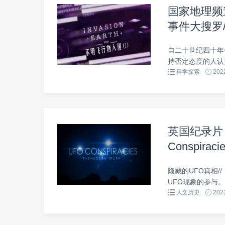
国家地理频
事件大搜罗/幽浮
集 英语中字
自二十世纪四十年
持否定态度的人认
科学探索
2022
英国纪录片
Conspirac
中英双字 1
隐藏的UFO真相/
UFO现象的参与。
人文历史
2023