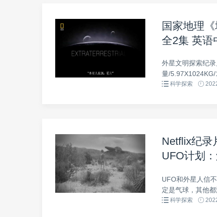
国家地理《地外
全2集 英语
外星文明探索纪录片
量/5.97X1024KG/1
科学探索
2022
Netfli
UFO计划：解密 
Declassi
UFO和外星人信
盘下载
定是气球，其他都
科学探索
2022