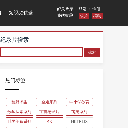
纪录片库
登录
/
注册
育
短视频优选
我的收藏
求片
捐助
纪录片搜索
热门标签
荒野求生
空难系列
中小学教育
数学探索系列
宇宙纪录片
萌宠系列
世界美食系列
4K
NETFLIX