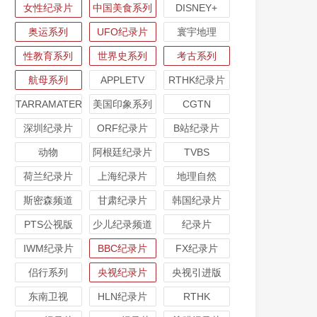
女性纪录片
中国美食系列
DISNEY+
奥运系列
UFO纪录片
寰宇地理
性教育系列
世界史系列
考古系列
航母系列
APPLETV
RTHK纪录片
TARRAMATER
美国印象系列
CGTN
深圳纪录片
ORF纪录片
B站纪录片
动物
阿根廷纪录片
TVBS
荷兰纪录片
上海纪录片
地理自然
斯密森频道
甘肃纪录片
韩国纪录片
PTS公视版
少儿纪录频道
纪录片
IWM纪录片
BBC纪录片
FX纪录片
侣行系列
央视纪录片
央视引进版
东南卫视
HLN纪录片
RTHK