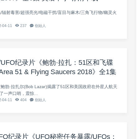
/辐射毒害/超强亮光/电磁干扰/盲目与麻木/三角飞行物/幽灵火
-04-11
237
创始人
/UFO纪录片《鲍勃·拉扎：51区和飞碟
 Area 51 & Flying Saucers 2018》全1集
 1080P高清下载
鲍勃·拉扎尔(Bob Lazar)揭露了51区和美国政府在外星人航天
一声口哨，震惊...
-04-11
404
创始人
FO纪录片《UFO秘密任务暴露/UFOs：