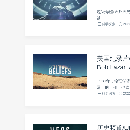
超级母船/天外火光
箭
科学探索
2022
美国纪录片
Bob Lazar:
英语内嵌中字
1989年，物理学家
器上的工作。他吹了
科学探索
2022
历史频道/U