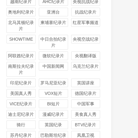
越南纪录片
AHC纪录片
央视抗战纪录
奥地利纪录片
亚洲台
抗战纪录片
北马其顿纪录
柬埔寨纪录片
红星军事频道
片
SHOWTIME
中日合拍纪录
央视空战纪录
片
阿联酋纪录片
微软纪录片
央视翻译版
南斯拉夫纪录
中国新闻网
乌克兰纪录片
片
印尼纪录片
罗马尼亚纪录
英国讲座
美国真人秀
VOX短片
德国纪录片
VICE纪录片
BI短片
中国军事
迪士尼纪录片
漫威纪录片
美食真人秀
骑行
英国纪录
BTV纪录片
苏丹纪录片
巴勒斯坦纪录
凤凰卫视