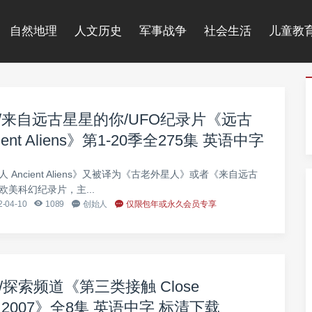
自然地理
人文历史
军事战争
社会生活
儿童教
/来自远古星星的你/UFO纪录片《远古
ent Aliens》第1-20季全275集 英语中字
清网盘下载
Ancient Aliens》又被译为《古老外星人》或者《来自远古
美科幻纪录片，主...
-04-10
1089
创始人
仅限包年或永久会员专享
/探索频道《第三类接触 Close
ers 2007》全8集 英语中字 标清下载