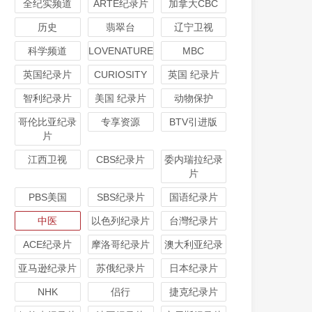
全纪实频道
ARTE纪录片
加拿大CBC
历史
翡翠台
辽宁卫视
科学频道
LOVENATURE
MBC
英国纪录片
CURIOSITY
英国 纪录片
智利纪录片
美国 纪录片
动物保护
哥伦比亚纪录
专享资源
BTV引进版
片
江西卫视
CBS纪录片
委内瑞拉纪录
片
PBS美国
SBS纪录片
国语纪录片
中医
以色列纪录片
台灣纪录片
ACE纪录片
摩洛哥纪录片
澳大利亚纪录
亚马逊纪录片
苏俄纪录片
日本纪录片
NHK
侣行
捷克纪录片