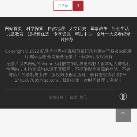
共2条
1
网站首页
科学探索
自然地理
人文历史
军事战争
社会生活
儿童教育
短视频优选
专享资源
帮助中心
全球十大必看纪录
片推荐
Copyright © 2022 纪录片世界-中视频剪辑纪录片素材下载-bbc纪录
片国家地理 全网最全纪录片下载网站 版权所有
纪录片世界网站的slogan为让眼前的世界更精彩！但本站为非营利
性网站，本站资源均来源于互联网，不提供影片资源的存储，不参
与影片的录制与上传，版权归原创者所有，若有侵权请联系邮件
2406067889@qq.com，我们会第一次时间处理，谢谢！
友情链接：
百度
腾讯