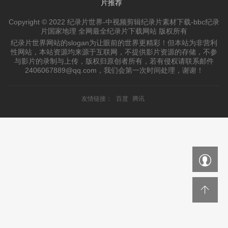
片推荐
Copyright © 2022 纪录片世界-中视频剪辑纪录片素材下载-bbc纪录
片国家地理 全网最全纪录片下载网站 版权所有
纪录片世界网站的slogan为让眼前的世界更精彩！但本站为非营利
性网站，本站资源均来源于互联网，不提供影片资源的存储，不参
与影片的录制与上传，版权归原创者所有，若有侵权请联系邮件
2406067889@qq.com，我们会第一次时间处理，谢谢！
友情链接：
百度
腾讯