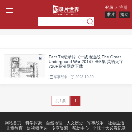
登录
/
注册
求片
捐助
Fact TV纪录片《一战地道战 The Great
Undergound War 2014》全5集 英语无字
720P高清网盘下载
军事战争
2023-10-30
共1条
1
网站首页
科学探索
自然地理
人文历史
军事战争
社会生活
儿童教育
短视频优选
专享资源
帮助中心
全球十大必看纪录