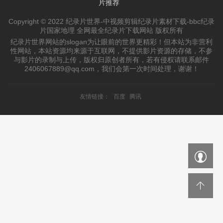
片推荐
Copyright © 2022 纪录片世界-中视频剪辑纪录片素材下载-bbc纪录
片国家地理 全网最全纪录片下载网站 版权所有
纪录片世界网站的slogan为让眼前的世界更精彩！但本站为非营利
性网站，本站资源均来源于互联网，不提供影片资源的存储，不参
与影片的录制与上传，版权归原创者所有，若有侵权请联系邮件
2406067889@qq.com，我们会第一次时间处理，谢谢！
友情链接：
百度
腾讯