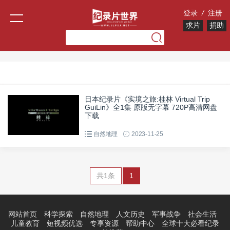
登录
/
注册
求片
捐助
日本纪录片《实境之旅:桂林 Virtual Trip
GuiLin》全1集 原版无字幕 720P高清网盘
下载
自然地理
2023-11-25
共1条
1
网站首页
科学探索
自然地理
人文历史
军事战争
社会生活
儿童教育
短视频优选
专享资源
帮助中心
全球十大必看纪录