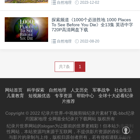
自然地理
2023-12-02
探索频道《1000个必游胜地 1000 Places
To See Before You Die》全13集 英语中字
720P高清网盘下载
自然地理
2022-08-20
共7条
1
网站首页
科学探索
自然地理
人文历史
军事战争
社会生活
儿童教育
短视频优选
专享资源
帮助中心
全球十大必看纪录
片推荐
Copyright © 2022 纪录片世界-中视频剪辑纪录片素材下载-bbc纪录
片国家地理 全网最全纪录片下载网站 版权所有
纪录片世界网站的slogan为让眼前的世界更精彩！但本站为非营利
性网站，本站资源均来源于互联网，不提供影片资源的存储，不参
与影片的录制与上传，版权归原创者所有，若有侵权请联系邮件