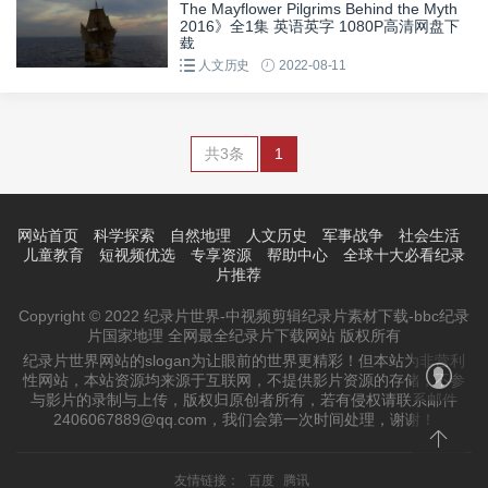
The Mayflower Pilgrims Behind the Myth
2016》全1集 英语英字 1080P高清网盘下
载
人文历史
2022-08-11
共3条
1
网站首页
科学探索
自然地理
人文历史
军事战争
社会生活
儿童教育
短视频优选
专享资源
帮助中心
全球十大必看纪录
片推荐
Copyright © 2022 纪录片世界-中视频剪辑纪录片素材下载-bbc纪录
片国家地理 全网最全纪录片下载网站 版权所有
纪录片世界网站的slogan为让眼前的世界更精彩！但本站为非营利
性网站，本站资源均来源于互联网，不提供影片资源的存储，不参
与影片的录制与上传，版权归原创者所有，若有侵权请联系邮件
2406067889@qq.com，我们会第一次时间处理，谢谢！
友情链接：
百度
腾讯