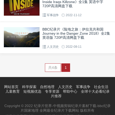
Inside Iraqs Killzone》全1集 英语中字
720P高清网盘下载
军事战争
2022-11-12
BBC纪录片《险地之旅：伊拉克共和国
Journey in the Danger Zone 2018》全2集
英语版 720P高清网盘下载
人文历史
2022-08-11
共4条
1
网站首页
科学探索
自然地理
人文历史
军事战争
社会生活
儿童教育
短视频优选
专享资源
帮助中心
全球十大必看纪录
片推荐
Copyright © 2022 纪录片世界-中视频剪辑纪录片素材下载-bbc纪录
片国家地理 全网最全纪录片下载网站 版权所有